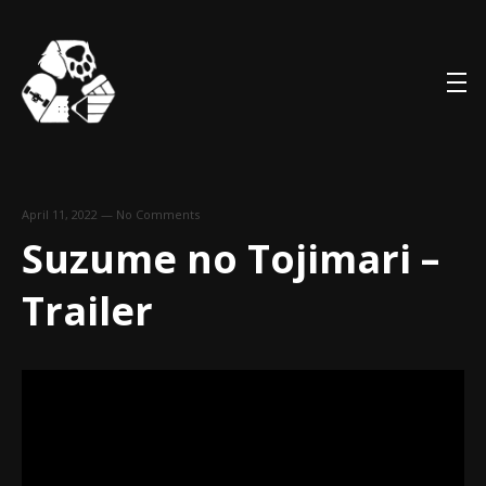
April 11, 2022
—
No Comments
Suzume no Tojimari –
Trailer