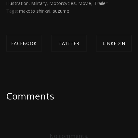
Illustration
,
Military
,
Motorcycles
,
Movie
,
Trailer
Tags:
makoto shinkai
,
suzume
FACEBOOK
TWITTER
LINKEDIN
SHARE ON
SHARE ON
SHARE ON
FACEBOOK
TWITTER
LINKEDIN
Comments
No comments.